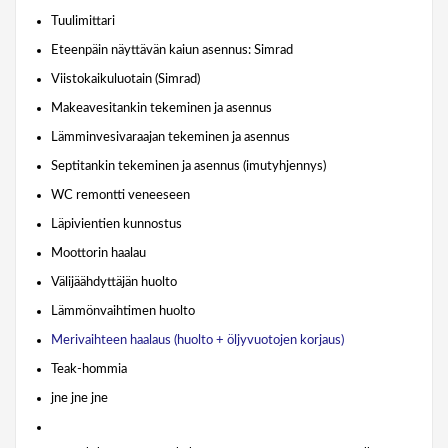
Tuulimittari
Eteenpäin näyttävän kaiun asennus: Simrad
Viistokaikuluotain (Simrad)
Makeavesitankin tekeminen ja asennus
Lämminvesivaraajan tekeminen ja asennus
Septitankin tekeminen ja asennus (imutyhjennys)
WC remontti veneeseen
Läpivientien kunnostus
Moottorin haalau
Välijäähdyttäjän huolto
Lämmönvaihtimen huolto
Merivaihteen haalaus (huolto + öljyvuotojen korjaus)
Teak-hommia
jne jne jne