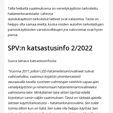
Tällä hetkellä vaatimuksena on veneilykäyttöön tarkoitettu
hätämerkinantolaite. Lähinnä
autoilukäyttöön tarkoitetut laitteet ovat valaisimia. Tästä on
helppo olla samaa mieltä, koska noiden autoihin tarkoitettujen
paristokäyttöisten varoitusvilkkujen jne valovoimat ovat hyvin
pieniä.
SPV:n katsastusinfo 2/2022
Suora lainaus katsastusinfosta:
”Vuonna 2017, jolloin LED-hätämerkinantovälineet tulivat
vaihtoehdiksi, vaatimus kirjattiin yksinkertaisesti
seuraavalla tavalla: tuotteen valmistajan vesitiivis vapaa-ajan
veneilykäyttöön ja nimenomaan hätämerkinantovälineeksi
valmistama laite. Minkälainen laite sitten täyttää edellä
kirjoitetun varsin väljän vaatimuksen. Tässä on tärkeää ajatella
laitteen käyttötarkoitusta – hätämerkinantoväline. Sen tulee
toimia silloin kun on hätä. Sen tulee olla helppo käyttää. Sen