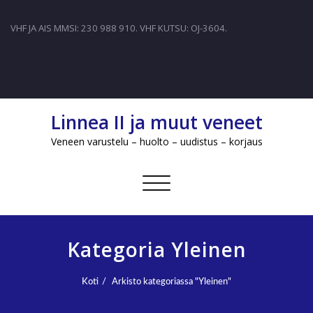
VHF JA AIS MMSI: 230 988 910. VHF KUTSU: OJ-3604.
Linnea II ja muut veneet
Veneen varustelu – huolto – uudistus – korjaus
Avaa/sulje
valikko
Kategoria Yleinen
Koti
Arkisto kategoriassa "Yleinen"