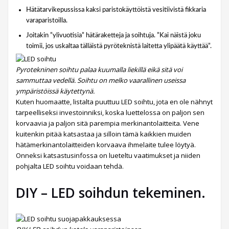
Hätätarvikepussissa kaksi paristokäyttöistä vesitiivistä fikkaria
varaparistoilla.
Joitakin ”ylivuotisia” hätäraketteja ja soihtuja. ”Kai näistä joku
toimii, jos uskaltaa tälläistä pyröteknistä laitetta ylipäätä käyttää”.
Pyrotekninen soihtu palaa kuumalla liekillä eikä sitä voi
sammuttaa vedellä. Soihtu on melko vaarallinen useissa
ympäristöissä käytettynä.
Kuten huomaatte, listalta puuttuu LED soihtu, jota en ole nähnyt
tarpeelliseksi investoinniksi, koska luettelossa on paljon sen
korvaavia ja paljon sitä parempia merkinantolaitteita. Vene
kuitenkin pitää katsastaa ja silloin tämä kaikkien muiden
hätämerkinantolaitteiden korvaava ihmelaite tulee löytyä.
Onneksi katsastusinfossa on lueteltu vaatimukset ja niiden
pohjalta LED soihtu voidaan tehdä.
DIY – LED soihdun tekeminen.