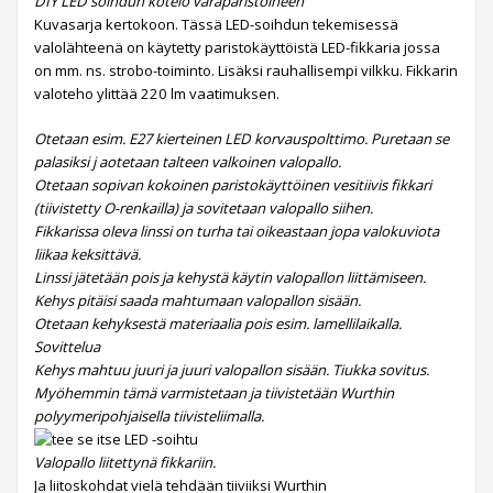
DIY LED soihdun kotelo varaparistoineen
Kuvasarja kertokoon. Tässä LED-soihdun tekemisessä
valolähteenä on käytetty paristokäyttöistä LED-fikkaria jossa
on mm. ns. strobo-toiminto. Lisäksi rauhallisempi vilkku. Fikkarin
valoteho ylittää 220 lm vaatimuksen.
Otetaan esim. E27 kierteinen LED korvauspolttimo. Puretaan se
palasiksi j aotetaan talteen valkoinen valopallo.
Otetaan sopivan kokoinen paristokäyttöinen vesitiivis fikkari
(tiivistetty O-renkailla) ja sovitetaan valopallo siihen.
Fikkarissa oleva linssi on turha tai oikeastaan jopa valokuviota
liikaa keksittävä.
Linssi jätetään pois ja kehystä käytin valopallon liittämiseen.
Kehys pitäisi saada mahtumaan valopallon sisään.
Otetaan kehyksestä materiaalia pois esim. lamellilaikalla.
Sovittelua
Kehys mahtuu juuri ja juuri valopallon sisään. Tiukka sovitus.
Myöhemmin tämä varmistetaan ja tiivistetään Wurthin
polyymeripohjaisella tiivisteliimalla.
Valopallo liitettynä fikkariin.
Ja liitoskohdat vielä tehdään tiiviiksi Wurthin