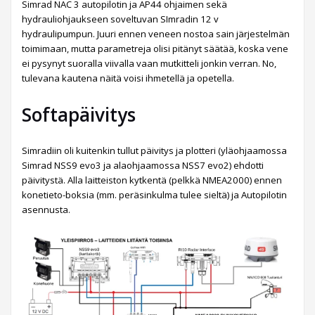
Simrad NAC 3 autopilotin ja AP44 ohjaimen sekä
hydrauliohjaukseen soveltuvan SImradin 12 v
hydraulipumpun. Juuri ennen veneen nostoa sain järjestelmän
toimimaan, mutta parametreja olisi pitänyt säätää, koska vene
ei pysynyt suoralla viivalla vaan mutkitteli jonkin verran. No,
tulevana kautena näitä voisi ihmetellä ja opetella.
Softapäivitys
Simradiin oli kuitenkin tullut päivitys ja plotteri (yläohjaamossa
Simrad NSS9 evo3 ja alaohjaamossa NSS7 evo2) ehdotti
päivitystä. Alla laitteiston kytkentä (pelkkä NMEA2000) ennen
konetieto-boksia (mm. peräsinkulma tulee sieltä) ja Autopilotin
asennusta.