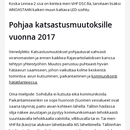
Koska Linnea 2.ssa on kiinteä meri-VHF DSC:llä, tarvitaan lisäksi
AINOASTAAN kaiken muun kattava LED-soihtu.
Pohjaa katsastusmuutoksille
vuonna 2017
Veneilyliitto: Katsastusmuutokset pohjautuvat vahvasti
viranomaisten ja ennen kaikkea Rajavartiolaitoksen kanssa
tehtyyn yhteistyöhön. Muutos perustuu puhtaasti hyvän
hätäavun saamiseen, johon vaikuttaa kolme keskeistä
toimintoa: avun kutsuminen, paikantaminen ja
kommunikointi
hätätilanteessa.
Oma mielipide: Soihdulla ei kutsuta eikä kommunikoida.
Paikantamiseenkin se sopii huonosti (Suomen vesialueet ovat
saaria täynnä), paitsi aivan kohteen lähellä. Tällöin hädässä
olija näkee avustajan ja pystyy kommunikoimaan tehokkaasti
suuntaavalla tehokkaalla valololla, vilkkuvalla tai ei. Tai meri-
VHF:llä (käsi) tai aluksen lähettävällä AIS lähettimellä. Tällöinhän