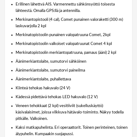
Erillinen lähettvä AIS. Varmennettu sähkönsyöttö toisesta
lähteestä. Omalla GPS:llä ja antennilla.
Merkinantopistooli (4 cal), Comet punainen valoraketti (300 m)
laskuvarjolla 2 kpl
Merkinatopistoolin punainen valopatruuna Comet, 2kpl
Merkinatopistoolin valkoiset valopatruunat Comet 4 kpl
Merkinatopistoolin merkiantopatruuna, pamaus (ääni) 2 kpl
Äänimerkiantolaite, sumutorvi sähköinen
Äänimerkiantolaite, sumutorvi paineilma
Äänimerkiantolaite, puhallettava
Kiinteä tehokas hakuvalo (24 V)
Kädessä pidettävä tehokas LED hakuvalo (12 V)
Veneen tehokkaat (2 kpl) vesitiiviit (sukelluskäyttö)
käsivalaisimet, joissa vilkkuva hätävalo-toiminto. Näkyy todella
pitkälle. Valkoinen.
Kaksi matkapuhelinta. Eri operaattorit. Toinen perinteinen, toinen
älypuhelin. Kumpaakin suojapussi.