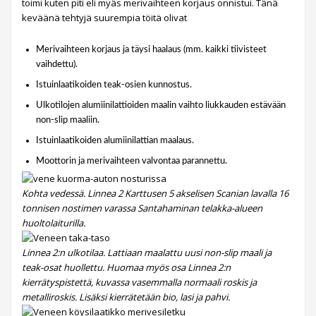
toimi kuten piti eli myäs merivaihteen korjaus onnistui. Tänä
keväänä tehtyjä suurempia töitä olivat
Merivaihteen korjaus ja täysi haalaus (mm. kaikki tiivisteet
vaihdettu).
Istuinlaatikoiden teak-osien kunnostus.
Ulkotilojen alumiinilattioiden maalin vaihto liukkauden estävään
non-slip maaliin.
Istuinlaatikoiden alumiinilattian maalaus.
Moottorin ja merivaihteen valvontaa parannettu.
Kohta vedessä. Linnea 2 Karttusen 5 akselisen Scanian lavalla 16
tonnisen nostimen varassa Santahaminan telakka-alueen
huoltolaiturilla.
Linnea 2:n ulkotilaa. Lattiaan maalattu uusi non-slip maali ja
teak-osat huollettu. Huomaa myös osa Linnea 2:n
kierrätyspistettä, kuvassa vasemmalla normaali roskis ja
metalliroskis. Lisäksi kierrätetään bio, lasi ja pahvi.