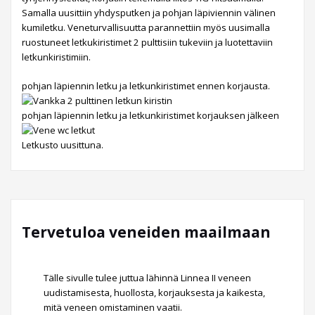
Samalla uusittiin yhdysputken ja pohjan läpiviennin välinen
kumiletku. Veneturvallisuutta parannettiin myös uusimalla
ruostuneet letkukiristimet 2 pulttisiin tukeviin ja luotettaviin
letkunkiristimiin.
pohjan läpiennin letku ja letkunkiristimet ennen korjausta.
pohjan läpiennin letku ja letkunkiristimet korjauksen jälkeen
Letkusto uusittuna.
Tervetuloa veneiden maailmaan
Tälle sivulle tulee juttua lähinnä Linnea II veneen
uudistamisesta, huollosta, korjauksesta ja kaikesta,
mitä veneen omistaminen vaatii.