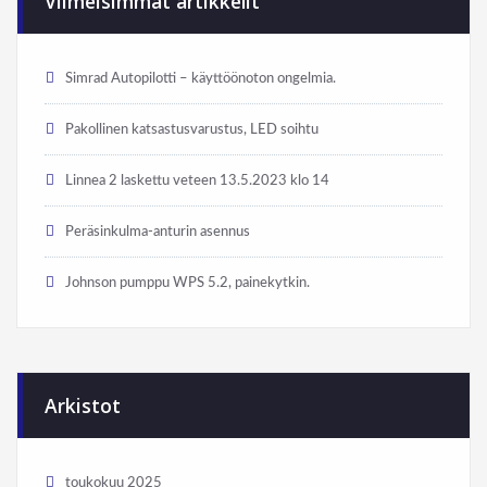
Viimeisimmät artikkelit
Simrad Autopilotti – käyttöönoton ongelmia.
Pakollinen katsastusvarustus, LED soihtu
Linnea 2 laskettu veteen 13.5.2023 klo 14
Peräsinkulma-anturin asennus
Johnson pumppu WPS 5.2, painekytkin.
Arkistot
toukokuu 2025