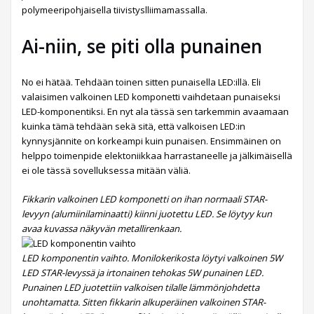
polymeeripohjaisella tiivistyslliimamassalla.
Ai-niin, se piti olla punainen
No ei hätää. Tehdään toinen sitten punaisella LED:illä. Eli
valaisimen valkoinen LED komponetti vaihdetaan punaiseksi
LED-komponentiksi. En nyt ala tässä sen tarkemmin avaamaan
kuinka tämä tehdään sekä sitä, että valkoisen LED:in
kynnysjännite on korkeampi kuin punaisen. Ensimmäinen on
helppo toimenpide elektoniikkaa harrastaneelle ja jälkimäisellä
ei ole tässä sovelluksessa mitään väliä.
Fikkarin valkoinen LED komponetti on ihan normaali STAR-
levyyn (alumiinilaminaatti) kiinni juotettu LED. Se löytyy kun
avaa kuvassa näkyvän metallirenkaan.
LED komponentin vaihto. Monilokerikosta löytyi valkoinen 5W
LED STAR-levyssä ja irtonainen tehokas 5W punainen LED.
Punainen LED juotettiin valkoisen tilalle lämmönjohdetta
unohtamatta. Sitten fikkarin alkuperäinen valkoinen STAR-