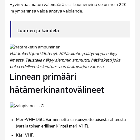
Hyvin vaatimaton valomäärä siis. Luumeneina se on noin 220
lm ympäriinsä valoa antava valolähde.
Luumen ja kandela
Hätäraketti juuri löhtenyt. Hätäraketin päätytulppa näkyy
ilmassa. Taustalla näkyy aiemmin ammuttu hätäraketti joka
palaa edelleen laskeutuessaan laskuvarjon varassa.
Linnean primääri
hätämerkinantovälineet
Meri-VHF-DSC. Varmennettu sähkönsyöttö toisesta lähteestä
(varalla toinen erillinen kiinteä meri-VHF).
Käsi-VHF.