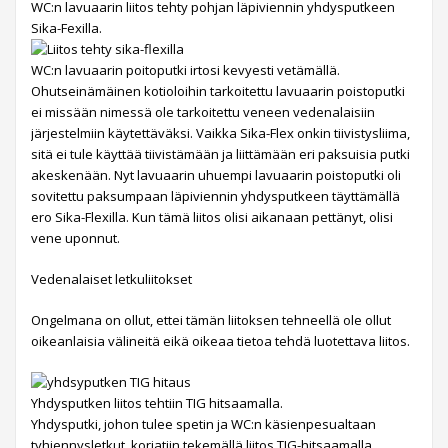
WC:n lavuaarin liitos tehty pohjan läpiviennin yhdysputkeen
Sika-Fexilla.
WC:n lavuaarin poitoputki irtosi kevyesti vetämällä.
Ohutseinämäinen kotioloihin tarkoitettu lavuaarin poistoputki
ei missään nimessä ole tarkoitettu veneen vedenalaisiin
järjestelmiin käytettäväksi. Vaikka Sika-Flex onkin tiivistysliima,
sitä ei tule käyttää tiivistämään ja liittämään eri paksuisia putki
akeskenään. Nyt lavuaarin uhuempi lavuaarin poistoputki oli
sovitettu paksumpaan läpiviennin yhdysputkeen täyttämällä
ero Sika-Flexilla. Kun tämä liitos olisi aikanaan pettänyt, olisi
vene uponnut.
Vedenalaiset letkuliitokset
Ongelmana on ollut, ettei tämän liitoksen tehneellä ole ollut
oikeanlaisia välineitä eikä oikeaa tietoa tehdä luotettava liitos.
Yhdysputken liitos tehtiin TIG hitsaamalla.
Yhdysputki, johon tulee spetin ja WC:n käsienpesualtaan
tyhjennysletkut, korjatiin tekemällä liitos TIG-hitsaamalla.