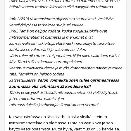
tulee näkyä riittävästi. Se tulee tunnistaa hätämerkiksi. Se ei saa
häiritä veneen muiden laitteiden eikä navigoinnin toimintaa.
Info 2/2018 täsmensimme ohjeistusta seuraavasti. Vesitiiviys
veneilykäytössä tarkoittaa suojausluokkaa
IPX6. Tämä on helppo todeta, koska suojausluokille ovat
mittausmenetelmät olemassa ja merkinnät ovat
kansainvälisesti vakioituja. Hätämerkinantokäyttö tarkoittaa
kahta asiaa: valon väriä ja valovoimaa. Valon
värin tulee olla oranssi tai punainen. Näin ollen valkoinen väri ei
käy. Tämä tullee olemaan eurooppalainen
vaatimus tulevaisuudessa ja myös viranomaisten näkemys tukee
tätä. Tämäkin on helppo todeta
katsastuksessa.
Valon voimakkuuden tulee optimaalisessa
suunnassa olla vähintään 35 kandelaa [cd]
.
Tähän ei ole yksikäsitteistä mittausmenetelmää vielä käytössä,
joten tukeudumme valmistajan
mittaustuloksiin ja ohjekirjan ilmoittamaan tietoon
”.
Katsastusinfossa on tässä virhe, koska yksikäsitteinen
mittausmenetelmä on olemassa. Hinta on vain kova ja sen
käyttö vaatii osaamista. Mutta hyvä, vaatimus on 35 kandelaa.