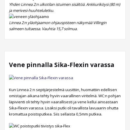
Yhden Linnea 2:n ulkotilan istuimen sisältöä. Ankkuriköysi (80 m)
ja merivesi-huuhteluletku.
Linnea 2:n yläohjaamon ohjauspisteen näkymää Villingin
salmeen tultaessa. Vauhtia 15,7 solmua.
Vene pinnalla Sika-Flexin varassa
Kun Linnea 2:n septijärjestelmä uusittiin, huomattiin edellisen
omistajan aikana tehty hyvin vaarallinen viritelmä. WC:n pohjan
läpivienti oli tehty hyvin vaarallisesti ja vene kellui ainoastaan
Sika-Flexin varassa. Lisäksi putki oli tavallista lavuaarin ohutta
kromattua poistoputkea. Siis sellaista 0,5mm putkea.