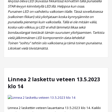
levyssä oleva LED (kuvassa fikkarissa) korvattiin tällä punaisella
STAR-levyyn kiinnitetyllä LED:illä. Helppoa kun osaa.
Punainen LED on vaihdettu valkoisen tilalle. Tässä sovelluksessa
(valkoinen fikkari) sitä yliohjataan koska kynnysjännite on
punaisella pienempi kuin valkoisella. Tällä ei ole mitään väliä,
koska valo vilkkuu ja LED ei ehdi lämmetä liikaa sekä
bondauslangat kestävät tämän suuruisen yliohjaamisen. Tarkista
vielä jälkimmäinen LED komponentin data-lehdeltä!
Toinen ”soihtu” tehtiin siis valkoisena ja tämä toinen punaisena.
Liitokset vielä tiivistämättä.
Linnea 2 laskettu veteen 13.5.2023
klo 14
Linnea 2 laskettiin veteen lauantaina 13.5.2023 klo 14. Kaikki