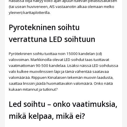
hädässä olija näkyy koko ajan apuun tulevan pelastusaluksen
(tai usean huviveneen, AIS vastaanotin alkaa olemaan melko
yleinen) karttaplotterilla.
Pyrotekninen soihtu
verrattuna LED soihtuun
Pyrötekninen soihtu tuottaa noin 15000 kandelan (cd)
valovoiman. Markkinoilla olevat LED soihdut taas tuottavat
vaatimattoman 90-500 kandelaa. Lisäksi näissä LED soihduissa
valo kulkee muovilinssien läpi ja tämä vähentää saatavaa
valomäärää. Riippuen Kiinalaisen tekemän muovin laadusta,
saattaa linssiin jäädä huomattavakin valomäärä. Onko näitä
kukaan mitannut ja tutkinut?
Led soihtu – onko vaatimuksia,
mikä kelpaa, mikä ei?