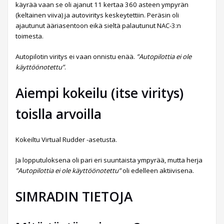
käyrää vaan se oli ajanut 11 kertaa 360 asteen ympyrän
(keltainen viiva) ja autoviritys keskeytettiin. Peräsin oli
ajautunut ääriasentoon eikä sieltä palautunut NAC-3:n
toimesta.
Autopilotin viritys ei vaan onnistu enää.
”Autopilottia ei ole
käyttöönotettu”
.
Aiempi kokeilu (itse viritys)
toislla arvoilla
Kokeiltu Virtual Rudder -asetusta.
Ja lopputuloksena oli pari eri suuntaista ympyrää, mutta herja
”Autopilottia ei ole käyttöönotettu”
oli edelleen aktiivisena.
SIMRADIN TIETOJA