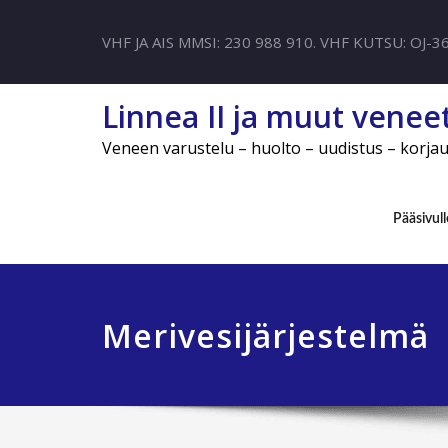
VHF JA AIS MMSI: 230 988 910. VHF KUTSU: OJ-3
Linnea II ja muut venee
Veneen varustelu – huolto – uudistus – korja
Pääsivull
Merivesijärjestelmä