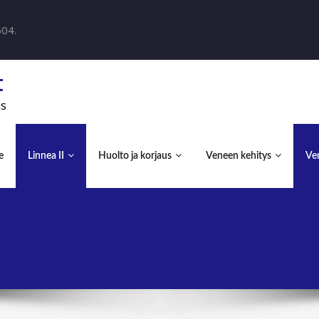
604.
t
us
e
Linnea II
Huolto ja korjaus
Veneen kehitys
Ven