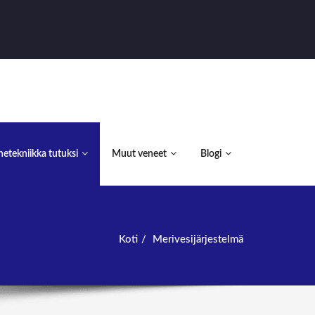
etekniikka tutuksi
Muut veneet
Blogi
Koti
Merivesijärjestelmä