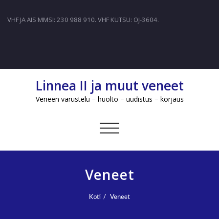
VHF JA AIS MMSI: 230 988 910. VHF KUTSU: OJ-3604.
Linnea II ja muut veneet
Veneen varustelu – huolto – uudistus – korjaus
Avaa/sulje
valikko
Veneet
Koti
Veneet