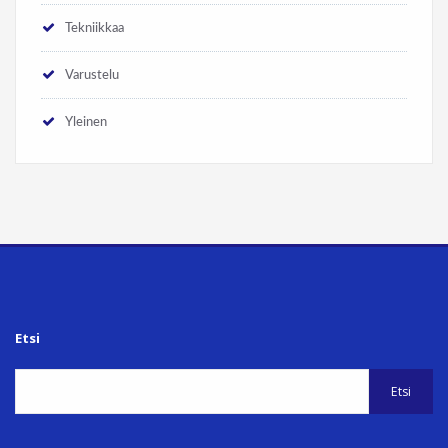
Tekniikkaa
Varustelu
Yleinen
Etsi
Etsi