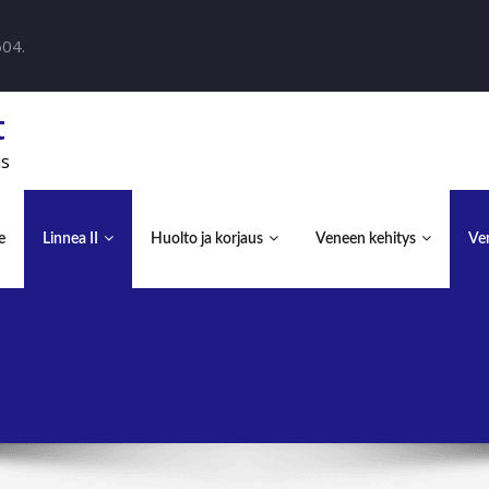
604.
t
us
e
Linnea II
Huolto ja korjaus
Veneen kehitys
Ven