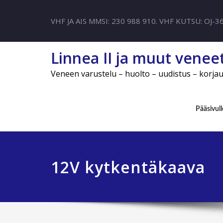
VHF JA AIS MMSI: 230 988 910. VHF KUTSU: OJ-3
Linnea II ja muut venee
Veneen varustelu – huolto – uudistus – korja
Pääsivull
12V kytkentäkaava