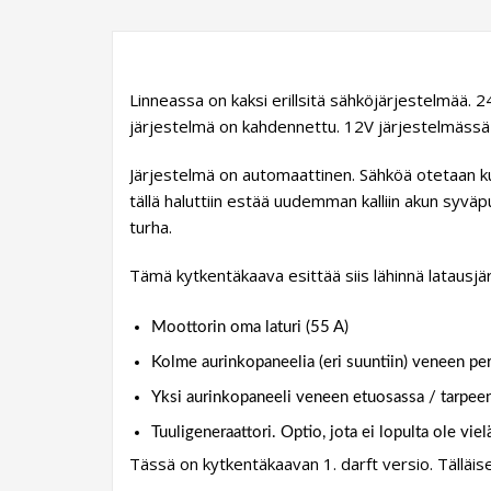
Linneassa on kaksi erillsitä sähköjärjestelmää. 24V
järjestelmä on kahdennettu. 12V järjestelmässä on 
Järjestelmä on automaattinen. Sähköä otetaan kum
tällä haluttiin estää uudemman kalliin akun syväpu
turha.
Tämä kytkentäkaava esittää siis lähinnä latausj
Moottorin oma laturi (55 A)
Kolme aurinkopaneelia (eri suuntiin) veneen perä
Yksi aurinkopaneeli veneen etuosassa / tarpeen 
Tuuligeneraattori. Optio, jota ei lopulta ole viel
Tässä on kytkentäkaavan 1. darft versio. Tälläise