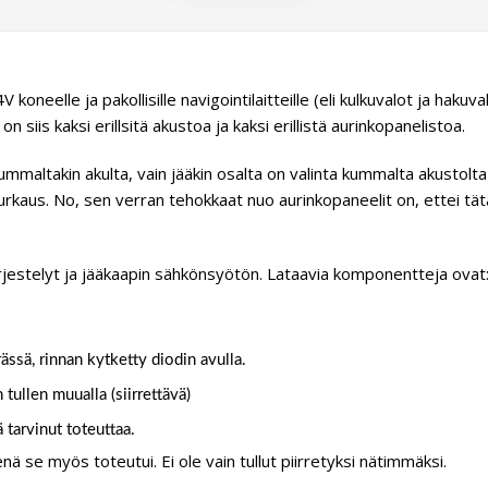
 koneelle ja pakollisille navigointilaitteille (eli kulkuvalot ja hakuv
siis kaksi erillsitä akustoa ja kaksi erillistä aurinkopanelistoa.
maltakin akulta, vain jääkin osalta on valinta kummalta akustolta
rkaus. No, sen verran tehokkaat nuo aurinkopaneelit on, ettei tätä h
ärjestelyt ja jääkaapin sähkönsyötön. Lataavia komponentteja ovat
ssä, rinnan kytketty diodin avulla.
tullen muualla (siirrettävä)
ä tarvinut toteuttaa.
nä se myös toteutui. Ei ole vain tullut piirretyksi nätimmäksi.