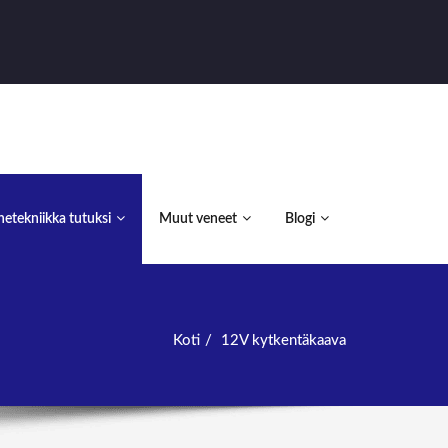
etekniikka tutuksi
Muut veneet
Blogi
Koti
12V kytkentäkaava