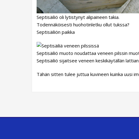
Septisäiliö oli lytistynyt alipaineen takia.
Todennäköisesti huohotinletku ollut tukssa?
Septisäiliön paikka
Septisäiliö muoto noudattaa veneen pilssin muo
Septisäiliö sijaitsee veneen keskikäytällän lattia
Tähän sitten tulee juttua kuvineen kuinka uusi im