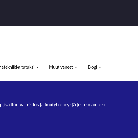
etekniikka tutuksi
Muut veneet
Blogi
ptisäiliön valmistus ja imutyhjennysjärjestelmän teko