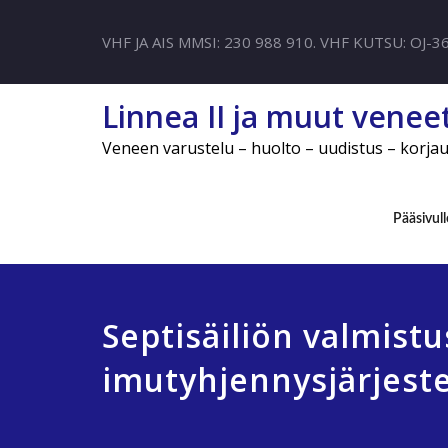
VHF JA AIS MMSI: 230 988 910. VHF KUTSU: OJ-3
Linnea II ja muut venee
Veneen varustelu – huolto – uudistus – korja
Pääsivull
Septisäiliön valmistu
imutyhjennysjärjest