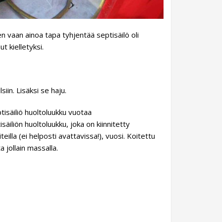
en vaan ainoa tapa tyhjentää septisäilö oli
t kielletyksi.
iin. Lisäksi se haju.
säiliön huoltoluukku, joka on kiinnitetty
teilla (ei helposti avattavissa!), vuosi. Koitettu
a jollain massalla.