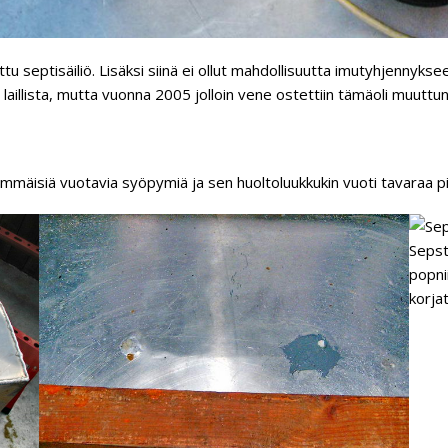
tu septisäiliö. Lisäksi siinä ei ollut mahdollisuutta imutyhjennykse
illista, mutta vuonna 2005 jolloin vene ostettiin tämäoli muuttunu
stemmäisiä vuotavia syöpymiä ja sen huoltoluukkukin vuoti tavaraa pils
Sepsti
popnii
korjat