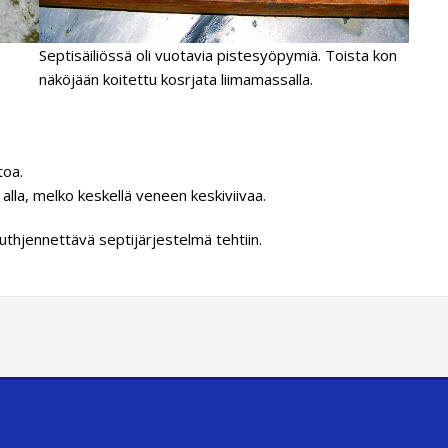
Septisäiliössä oli vuotavia pistesyöpymiä. Toista kon
näköjään koitettu kosrjata liimamassalla.
toa.
n alla, melko keskellä veneen keskiviivaa.
uthjennettävä septijärjestelmä tehtiin.