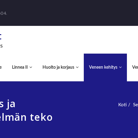
604.
t
us
e
Linnea II
Huolto ja korjaus
Veneen kehitys
Ven
s ja
Koti
Se
elmän teko