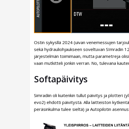
Ostin sykysllä 2024 (uivan venemessujen tarjou
sekä hydrauliohjaukseen soveltuvan SImradin 12
järjestelmän toimimaan, mutta parametreja olisi 
vaan mutkitteli jonkin verran. No, tulevana kauten
Softapäivitys
Simradiin oli kuitenkin tullut päivitys ja plott
evo2) ehdotti päivitystä. Alla laitteiston kytk
peräsinkulma tulee sieltä) ja Autopilotin asennus