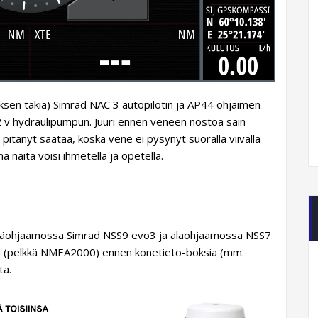
ksen takia) Simrad NAC 3 autopilotin ja AP44 ohjaimen
 v hydraulipumpun. Juuri ennen veneen nostoa sain
pitänyt säätää, koska vene ei pysynyt suoralla viivalla
a näitä voisi ihmetellä ja opetella.
eri (yläohjaamossa Simrad NSS9 evo3 ja alaohjaamossa NSS7
entä (pelkkä NMEA2000) ennen konetieto-boksia (mm.
ta.