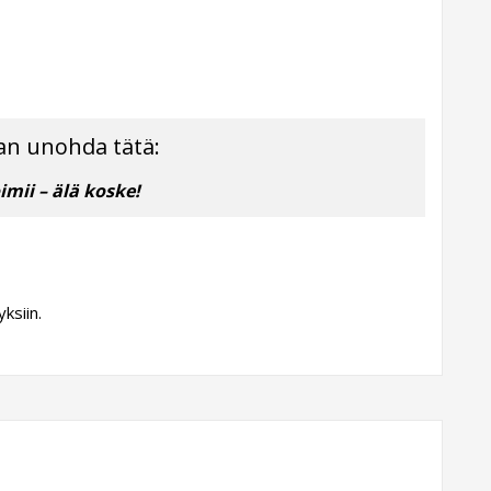
an unohda tätä:
oimii – älä koske!
ksiin.