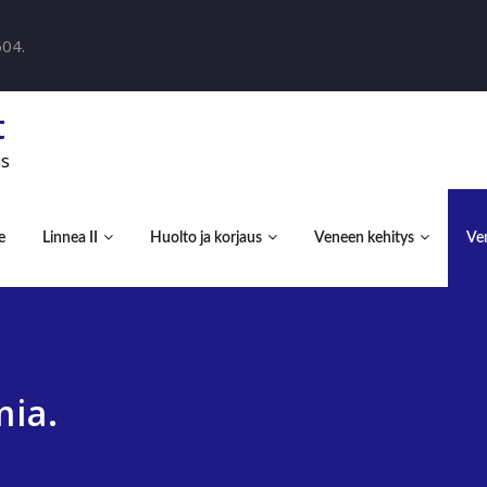
604.
t
us
e
Linnea II
Huolto ja korjaus
Veneen kehitys
Ven
ia.