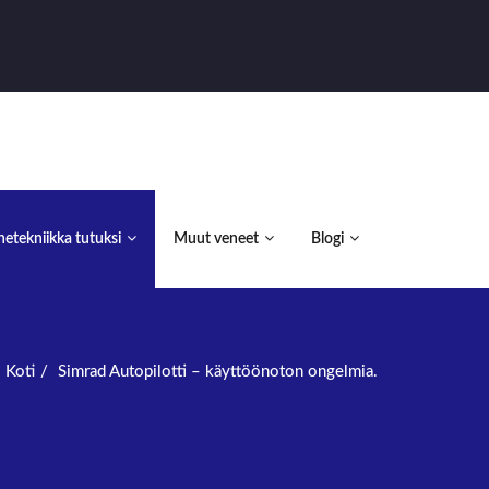
etekniikka tutuksi
Muut veneet
Blogi
Koti
Simrad Autopilotti – käyttöönoton ongelmia.