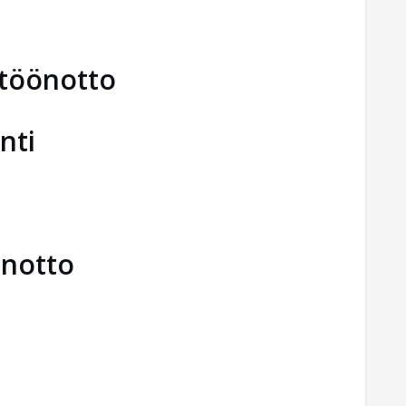
ttöönotto
nti
önotto