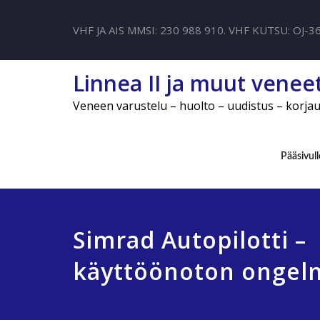
VHF JA AIS MMSI: 230 988 910. VHF KUTSU: OJ-3
Linnea II ja muut venee
Veneen varustelu – huolto – uudistus – korja
Pääsivull
Simrad Autopilotti –
käyttöönoton ongelm