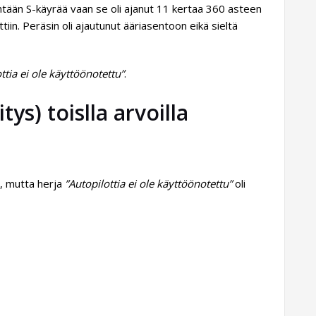
yhtään S-käyrää vaan se oli ajanut 11 kertaa 360 asteen
tiin. Peräsin oli ajautunut ääriasentoon eikä sieltä
ttia ei ole käyttöönotettu”
.
tys) toislla arvoilla
ä, mutta herja
”Autopilottia ei ole käyttöönotettu”
oli