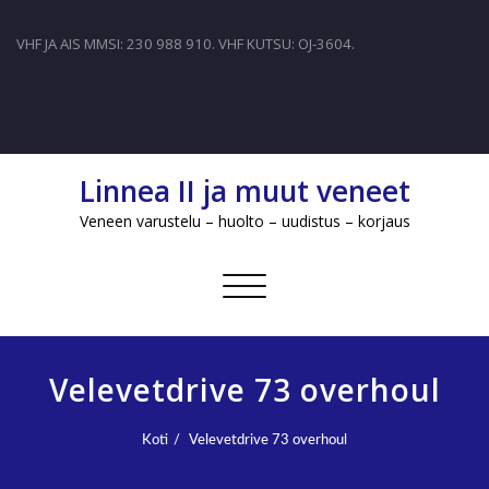
VHF JA AIS MMSI: 230 988 910. VHF KUTSU: OJ-3604.
Linnea II ja muut veneet
Veneen varustelu – huolto – uudistus – korjaus
Avaa/sulje
valikko
Velevetdrive 73 overhoul
Koti
Velevetdrive 73 overhoul