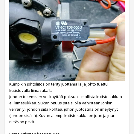
Kumpikin johtoliitos on tehty juottamalla ja johto tuettu
kutistuvalla liimasukalla.
Johdon tukemisen voi käyttää paksua liimallista kutistesukkaa
eli liimasukkaa. Sukan pituus pitäisi olla vähintään jonkin
verran yli johdon siitä kohtaa, johon juotostina on imeytynyt
(johdon sisällä). Kuvan alempi kutistesukka on juuri ja juuri
riittävän pitkä.
Painekytkimen kasaaminen