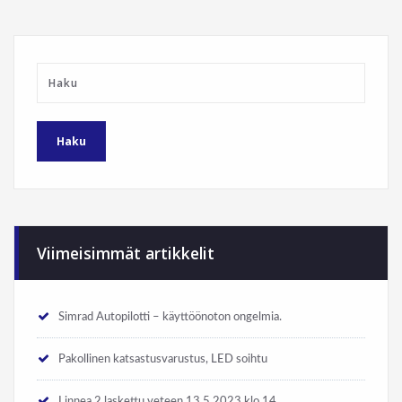
Viimeisimmät artikkelit
Simrad Autopilotti – käyttöönoton ongelmia.
Pakollinen katsastusvarustus, LED soihtu
Linnea 2 laskettu veteen 13.5.2023 klo 14