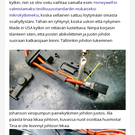
kytkin, niin se olisi voitu vaihtaa samalla esim.
Honeywell:in
valmistamaksi teollisuusstan
dardin mukaiseksi
mikrokytkime
ksi
, koska sellainen sattuu löytymään omasta
osahyllystäni. Tähän en ryhtynyt, koska uskon että nykyinen
Made in USA kytkin on riittävän luotettava. Niinpä korjasin
tilanteen siten, että poistin abikoliittimet ja juotin johdot
suoraan katkaisijaan kiinni. Tällöinkin johdon tukeminen
Johanson vesipumpun painekytkimen johdon juotos. Älä
päästä tinaa liikaa johtoon, kuvassa nuoli osoittaa huomiota!
Tina ei ole levinnyt johtoon liikaa.