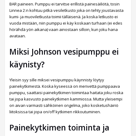
BAR paineen. Pumppu ei tarvitse erillistä painesäiliötä, tosin
Linnea 2:n kohtuu pitkä vesiletkusto joka on tehty joustavasta
kumi- ja muoviletkusta toimii tälläisenä. Ja koska letkusto ei
vuoda mistään, niin pumppu ei käy koskaan turhaan (ei edes
hörähdä yön aikana) vaan ainostaan silloin, kun joku hana
avataan.
Miksi Johnson vesipumppu ei
käynisty?
Yleisin syy sille miksei vesipumppu käynnisty löytyy
painekytkimestä. Koska kyseessä on merivettä pumppaava
pumppu, saattaisi painekytkimen toimintaa haitata joku roska
tai jopa kasvusto painekytkimen kammiossa. Mutta yleisempi
on aivan varmasti sähköinen ongelma, joko kosketushäiriö
liitoksissa tai jopa on/off kytkimen rikkoutuminen.
Painekytkimen toiminta ja