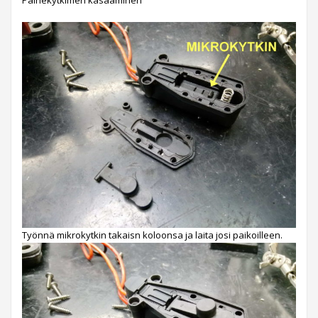
Työnnä mikrokytkin takaisn koloonsa ja laita josi paikoilleen.