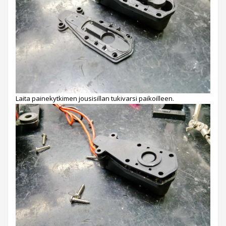
Laita painekytkimen jousisillan tukivarsi paikoilleen.