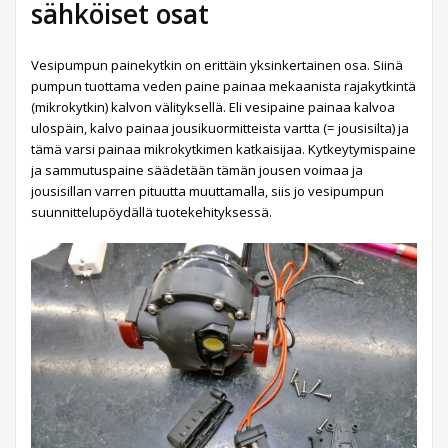
sähköiset osat
Vesipumpun painekytkin on erittäin yksinkertainen osa. Siinä
pumpun tuottama veden paine painaa mekaanista rajakytkintä
(mikrokytkin) kalvon välityksellä. Eli vesipaine painaa kalvoa
ulospäin, kalvo painaa jousikuormitteista vartta (= jousisilta) ja
tämä varsi painaa mikrokytkimen katkaisijaa. Kytkeytymispaine
ja sammutuspaine säädetään tämän jousen voimaa ja
jousisillan varren pituutta muuttamalla, siis jo vesipumpun
suunnittelupöydällä tuotekehityksessä.