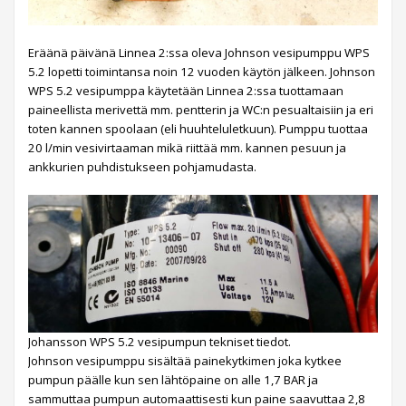
Eräänä päivänä Linnea 2:ssa oleva Johnson vesipumppu WPS
5.2 lopetti toimintansa noin 12 vuoden käytön jälkeen. Johnson
WPS 5.2 vesipumppa käytetään Linnea 2:ssa tuottamaan
paineellista merivettä mm. pentterin ja WC:n pesualtaisiin ja eri
toten kannen spoolaan (eli huuhteluletkuun). Pumppu tuottaa
20 l/min vesivirtaaman mikä riittää mm. kannen pesuun ja
ankkurien puhdistukseen pohjamudasta.
Johansson WPS 5.2 vesipumpun tekniset tiedot.
Johnson vesipumppu sisältää painekytkimen joka kytkee
pumpun päälle kun sen lähtöpaine on alle 1,7 BAR ja
sammuttaa pumpun automaattisesti kun paine saavuttaa 2,8