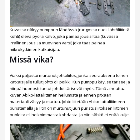
Kuvassa näkyy pumppun lähdössä (rungossa nuoli lähtöliitintä
kohti) oleva pyörä kalvo, joka painaa jousisiltaa (kuvassa
irrallinen jousi ja muovinen varsi) joka taas painaa
mikrokytkimen katkaisijaa.
Missä vika?
Viaksi paljastui murtunut johtoliitos, jonka seurauksena toinen
katkaisijalle tullut johto oli poikki. Kun pumppu käy, se tärisee ja
niinpä huonosti tuetut johdot tärisevät myös. Tämä aiheuttaa
kuvan Abiko-lattaliittimen heilumista ja ennen pitkään
materiaali väsyy ja murtuu. Johto liitetään Abiko-lattaliitimeen
puristamalla ja liitin on murtunut juuri puristusliitoksen liittimen
puolelta eli heikoimmasta kohdasta. Ja niin sähkö ei enää kulje.