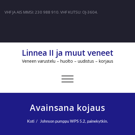
VHF JA AIS MMSI: 230 988 910. VHF KUTSU: OJ-3604.
Linnea II ja muut veneet
Veneen varustelu – huolto – uudistus – korjaus
Avaa/sulje
valikko
Avainsana kojaus
Koti
Johnson pumppu WPS 5.2, painekytkin.